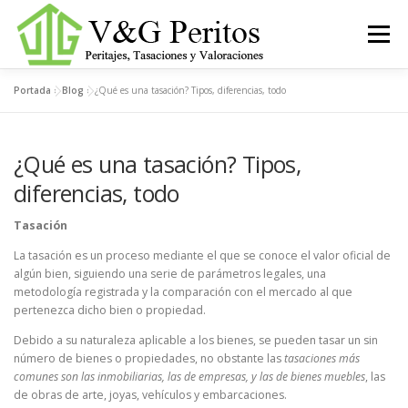
Saltar
al
Menú
contenido
Portada
»
Blog
»
¿Qué es una tasación? Tipos, diferencias, todo
INICIO
SERVICIOS
NOSOTROS
CONTACTO
¿Qué es una tasación? Tipos,
diferencias, todo
Tasación
La tasación es un proceso mediante el que se conoce el valor oficial de
algún bien, siguiendo una serie de parámetros legales, una
metodología registrada y la comparación con el mercado al que
pertenezca dicho bien o propiedad.
Debido a su naturaleza aplicable a los bienes, se pueden tasar un sin
número de bienes o propiedades, no obstante las
tasaciones más
comunes son las inmobiliarias, las de empresas, y las de bienes muebles
, las
de obras de arte, joyas, vehículos y embarcaciones.